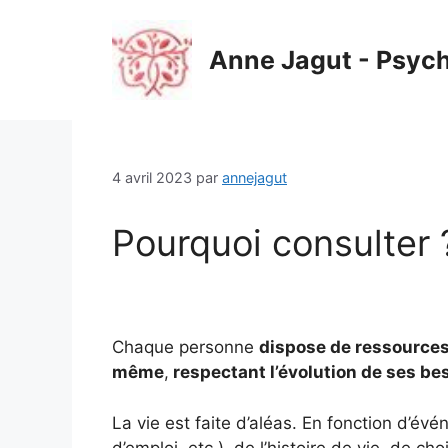
Aller
au
Anne Jagut - Psyc
contenu
4 avril 2023
par
annejagut
Pourquoi consulter 
Chaque personne
dispose de ressources 
même
,
respectant l’évolution de ses bes
La vie est faite d’aléas. En fonction d’é
d’emploi, etc.), de l’histoire de vie, de ch