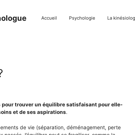
hologue
Accueil
Psychologie
La kinésiolog
?
pour trouver un équilibre satisfaisant pour elle-
oins et de ses aspirations
.
vénements de vie (séparation, déménagement, perte
oix passés, l’équilibre peut se fragiliser, comme la